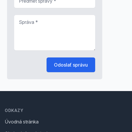
Správa
*
Odoslať správu
Footer
ODKAZY
Úvodná stránka