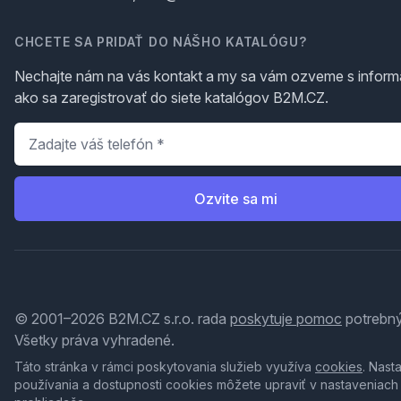
CHCETE SA PRIDAŤ DO NÁŠHO KATALÓGU?
Nechajte nám na vás kontakt a my sa vám ozveme s inform
ako sa zaregistrovať do siete katalógov B2M.CZ.
Telefón
*
Ozvite sa mi
© 2001–2026 B2M.CZ s.r.o. rada
poskytuje pomoc
potrebný
Všetky práva vyhradené.
Táto stránka v rámci poskytovania služieb využíva
cookies
. Nast
používania a dostupnosti cookies môžete upraviť v nastaveniach