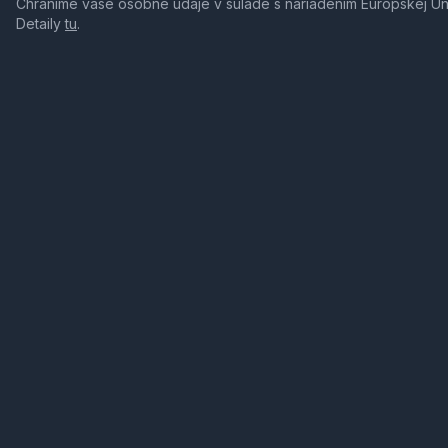
Chránime vaše osobné údaje v súlade s nariadením Európskej Ú
Detaily
tu
.