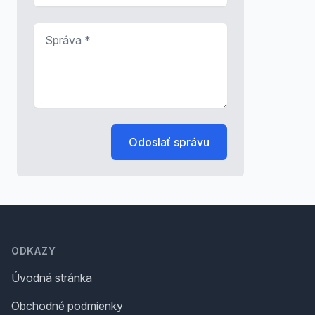
Správa
*
Odoslať správu
Footer
ODKAZY
Úvodná stránka
Obchodné podmienky