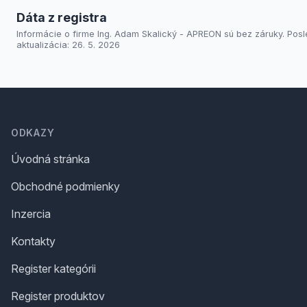
Dáta z registra
Informácie o firme Ing. Adam Skalický - APREON sú bez záruky. Pos
aktualizácia: 26. 5. 2026
Footer
ODKAZY
Úvodná stránka
Obchodné podmienky
Inzercia
Kontakty
Register kategórii
Register produktov