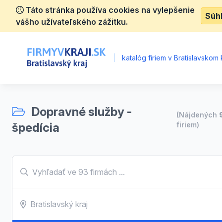
Táto stránka používa cookies na vylepšenie
Súh
vášho užívateľského zážitku.
|
katalóg firiem v Bratislavskom k
Dopravné služby -
(Nájdených
špedícia
firiem)