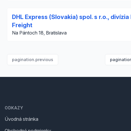
DHL Express (Slovakia) spol. s r.o., divízia
Freight
Na Pántoch 18, Bratislava
pagination.previous
paginatio
Footer
ODKAZY
Úvodná stránka
Obchodné podmienky