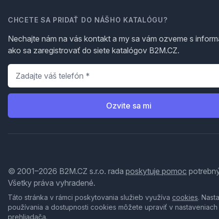
CHCETE SA PRIDAŤ DO NÁŠHO KATALÓGU?
Nechajte nám na vás kontakt a my sa vám ozveme s inform
ako sa zaregistrovať do siete katalógov B2M.CZ.
Telefón
*
Ozvite sa mi
© 2001–2026 B2M.CZ s.r.o. rada
poskytuje pomoc
potrebný
Všetky práva vyhradené.
Táto stránka v rámci poskytovania služieb využíva
cookies
. Nast
používania a dostupnosti cookies môžete upraviť v nastaveniach
prehliadača.