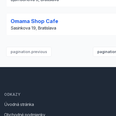
Omama Shop Cafe
Sasinkova 19, Bratislava
pagination.previous
paginatio
Footer
ODKAZY
Úvodná stránka
Obchodné podmienky