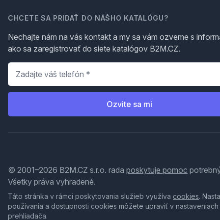
CHCETE SA PRIDAŤ DO NÁŠHO KATALÓGU?
Nechajte nám na vás kontakt a my sa vám ozveme s inform
ako sa zaregistrovať do siete katalógov B2M.CZ.
Telefón
*
Ozvite sa mi
© 2001–2026 B2M.CZ s.r.o. rada
poskytuje pomoc
potrebný
Všetky práva vyhradené.
Táto stránka v rámci poskytovania služieb využíva
cookies
. Nast
používania a dostupnosti cookies môžete upraviť v nastaveniach
prehliadača.