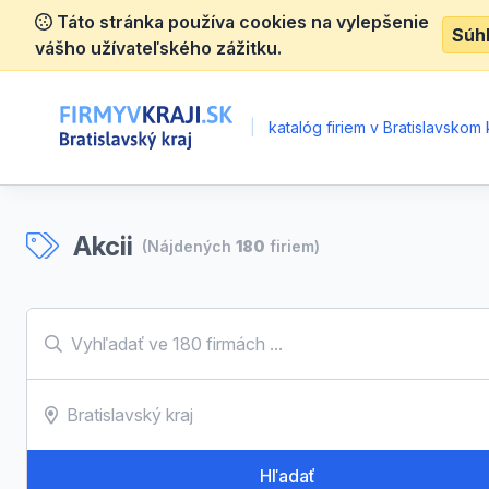
Táto stránka používa cookies na vylepšenie
Súh
vášho užívateľského zážitku.
|
katalóg firiem v Bratislavskom k
Akcii
(Nájdených
180
firiem)
Hľadať